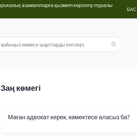
ерикалық азаматтарға қызмет көрсету туралы
БАС
Заң көмегі
Маған адвокат керек, көмектесе аласыз ба?