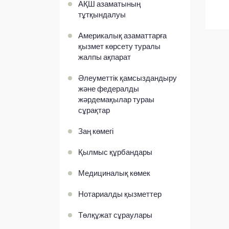
АҚШ азаматының
тұтқындалуы
Америкалық азаматтарға
қызмет көрсету туралы
жалпы ақпарат
Әлеуметтік қамсыздандыру
және федералды
жәрдемақылар тураы
сұрақтар
Заң көмегі
Қылмыс құрбандары
Медициналық көмек
Нотариалды қызметтер
Төлқұжат сұраулары