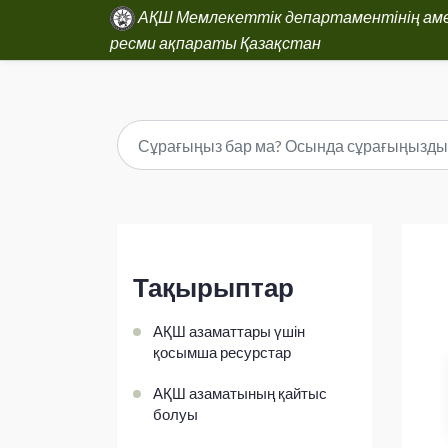
АҚШ Мемлекеттік департаментінің ам
ресми ақпараты Қазақстан
Тақырыптар
АҚШ азаматтары үшін
қосымша ресурстар
АҚШ азаматының қайтыс
болуы