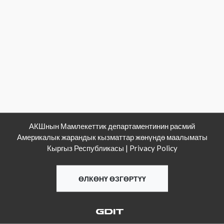
АКШнын Мамлекеттик департаментинин расмий
Америкалык жарандык кызматтар жөнүндө маалыматы
Кыргыз Республикасы |
Privacy Policy
ӨЛКӨНҮ ӨЗГӨРТҮҮ