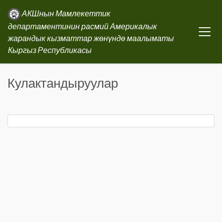
АКШнын Мамлекеттик
департаментинин расмий Америкалык
жарандык кызматтар жөнүндө маалыматы
Кыргыз Республикасы
Кулактандыруулар